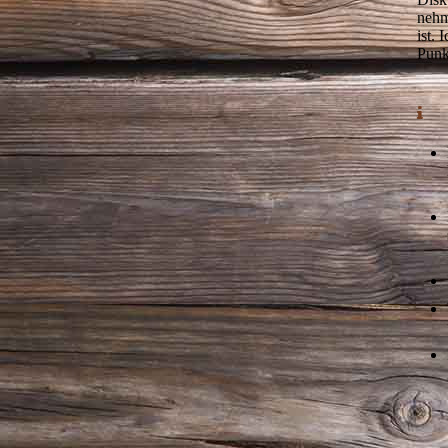
nehm
ist.
I
Punk