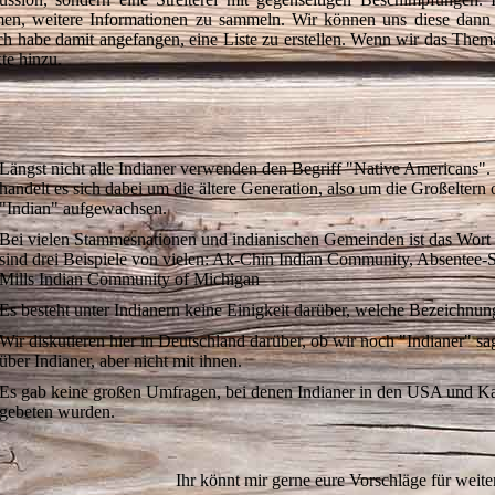
en, weitere Informationen zu sammeln. Wir können uns diese dann
ch habe damit angefangen, eine Liste zu erstellen. Wenn wir das The
te hinzu.
Längst nicht alle Indianer verwenden den Begriff "Native Americans".
handelt es sich dabei um die ältere Generation, also um die Großeltern
"Indian" aufgewachsen.
Bei vielen Stammesnationen und indianischen Gemeinden ist das Wort "
sind drei Beispiele von vielen: Ak-Chin Indian Community, Absentee
Mills Indian Community of Michigan
Es besteht unter Indianern keine Einigkeit darüber, welche Bezeichnun
Wir diskutieren hier in Deutschland darüber, ob wir noch "Indianer" sa
über Indianer, aber nicht mit ihnen.
Es gab keine großen Umfragen, bei denen Indianer in den USA und 
gebeten wurden.
Ihr könnt mir gerne eure Vorschläge für weite