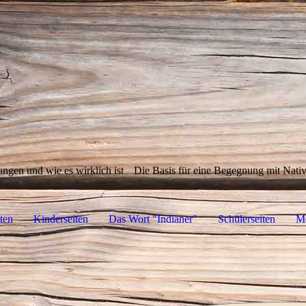
ungen und wie es wirklich ist
Die Basis für eine Begegnung mit Nat
ten
Kinderseiten
Das Wort "Indianer"
Schülerseiten
M