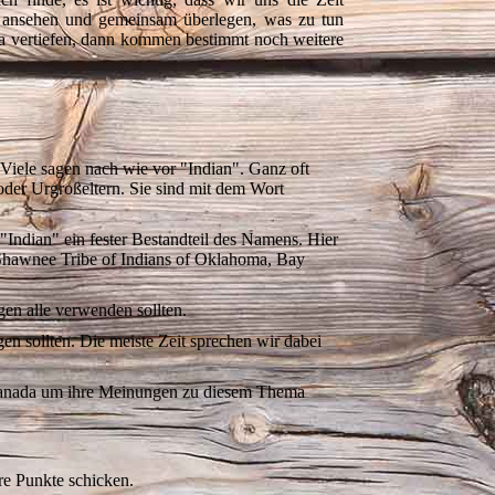
 ansehen und gemeinsam überlegen, was zu tun
ma vertiefen, dann kommen bestimmt noch weitere
 Viele sagen nach wie vor "Indian". Ganz oft
 oder Urgroßeltern. Sie sind mit dem Wort
Indian" ein fester Bestandteil des Namens. Hier
-Shawnee Tribe of Indians of Oklahoma, Bay
gen alle verwenden sollten.
gen sollten. Die meiste Zeit sprechen wir dabei
Kanada um ihre Meinungen zu diesem Thema
re Punkte schicken.